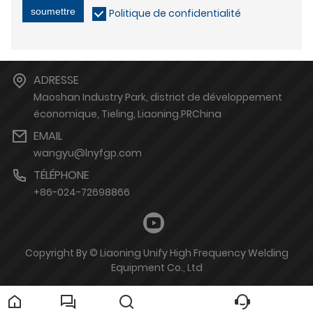
soumettre
Politique de confidentialité
ADRESSE
Maoshan Industry Park, district de développement
économique, Tieling, Liaoning.PRChina
EMAIL
wangyu@lnyfgp.com
TÉLÉPHONE
+86-024-72698866
Copyright By © Liaoning Unify High Frequency Welding
Equipment Co., Ltd