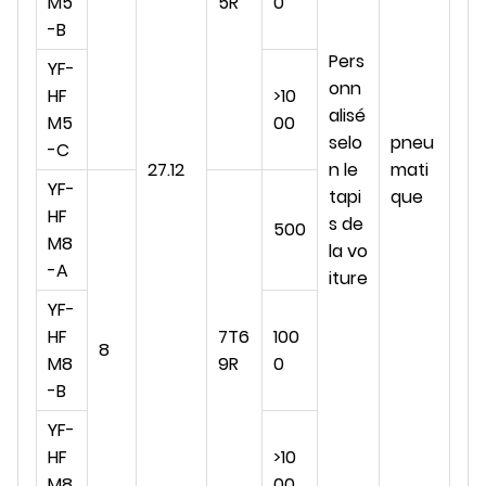
M5
5R
0
-B
Pers
YF-
onn
HF
>10
alisé
M5
00
selo
pneu
-C
27.12
n le
mati
YF-
tapi
que
HF
s de
500
M8
la vo
-A
iture
YF-
HF
7T6
100
8
M8
9R
0
-B
YF-
HF
>10
M8
00