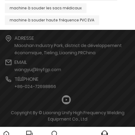
machine à souder les sacs médicaux
machine à souder haute fréquence PVC EVA
ADRESSE
Maoshan Industry Park, district de développement
économique, Tieling, Liaoning.PRChina
EMAIL
wangyu@lnyfgp.com
TÉLÉPHONE
+86-024-72698866
Copyright By © Liaoning Unify High Frequency Welding
Equipment Co., Ltd