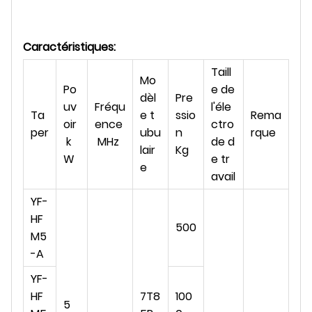
Caractéristiques:
Taill
Mo
Po
e de
dèl
Pre
uv
Fréqu
l'éle
Ta
e t
ssio
Rema
oir
ence
ctro
per
ubu
n
rque
k
MHz
de d
lair
Kg
W
e tr
e
avail
YF-
HF
500
M5
-A
YF-
HF
7T8
100
5