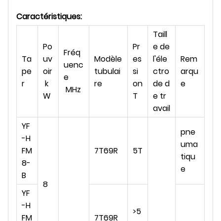
Caractéristiques:
Taill
Po
Pr
e de
Fréq
Ta
uv
Modèle
es
l'éle
Rem
uenc
pe
oir
tubulai
si
ctro
arqu
e
r
k
re
on
de d
e
MHz
W
T
e tr
avail
YF
pne
-H
uma
FM
7T69R
5T
tiqu
8-
e
B
8
YF
-H
>
5
FM
7T69R