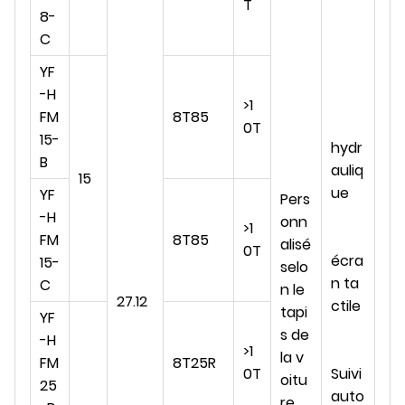
T
8-
C
YF
-H
>1
FM
8T85
0T
15-
hydr
B
auliq
15
ue
YF
Pers
-H
onn
>
1
FM
8T85
alisé
0T
écra
15-
selo
n ta
C
n le
27.12
ctile
tapi
YF
s de
-H
>1
la v
FM
8T25R
0T
Suivi
oitu
25
auto
re