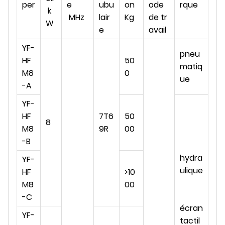
per
e
ubu
on
ode
rque
k
MHz
lair
Kg
de tr
W
e
avail
YF-
pneu
HF
50
matiq
M8
0
ue
-A
YF-
HF
7T6
50
8
M8
9R
00
-B
hydra
YF-
ulique
HF
>10
M8
00
-C
écran
YF-
tactil