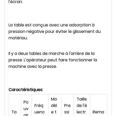
l'écran.
La table est conçue avec une adsorption à
pression négative pour éviter le glissement du
matériau.
Il y a deux tables de marche à l'arrière de la
presse. L'opérateur peut faire fonctionner la
machine avec la presse.
Caractéristiques:
Mo
Taille
Po
Fréq
dèl
Pre
de l'é
uv
Ta
uenc
e t
ssi
lectr
Rema
oir