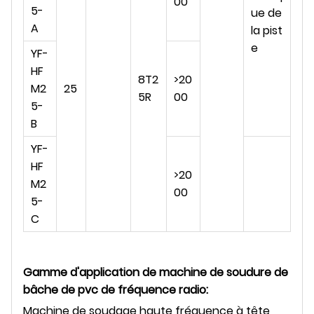
00
5-
ue de
A
la pist
e
YF-
HF
8T2
>20
M2
25
5R
00
5-
B
YF-
HF
>20
M2
00
5-
C
Gamme d'application de machine de soudure de
bâche de pvc de fréquence radio
:
Machine de soudage haute fréquence à tête