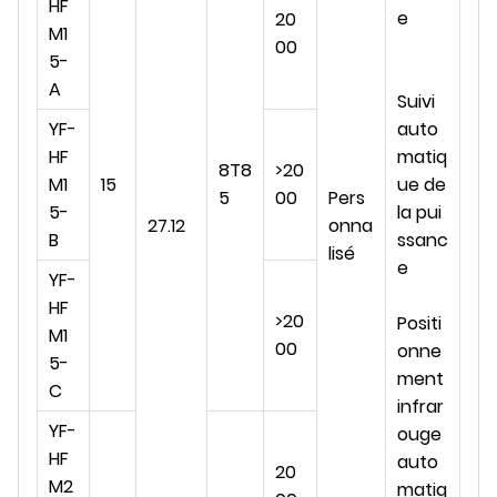
HF
e
20
M1
00
5-
A
Suivi
YF-
auto
HF
matiq
8T8
>20
M1
15
ue de
5
00
Pers
5-
la pui
27.12
onna
B
ssanc
lisé
e
YF-
HF
>20
Positi
M1
00
onne
5-
ment
C
infrar
YF-
ouge
HF
auto
20
M2
matiq