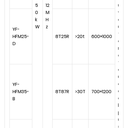
5
12
ui
0
M
vi
k
H
a
W
z
u
YF-
t
HFM25-
8T25R
>20t
600×1000
o
D
m
a
ti
q
u
e
YF-
d
HFM35-
8T87R
>30T
700×1200
e
B
la
p
ui
s