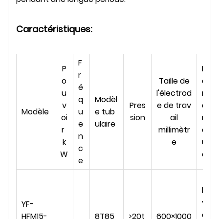
Caractéristiques:
F
P
R
r
o
Taille de
e
é
u
l'électrod
m
q
Modèl
v
Pres
e de trav
a
Modèle
u
e tub
oi
sion
ail
r
e
ulaire
r
millimètr
q
n
k
e
u
c
W
e
e
h
y
YF-
d
HFM15-
8T85
>20t
600×1000