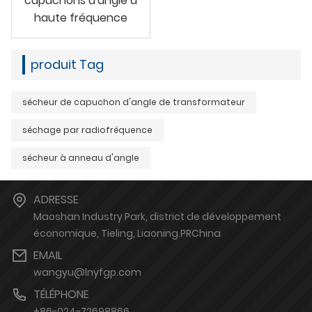
capuchons d'angle à
haute fréquence
produit Tag
sécheur de capuchon d'angle de transformateur
séchage par radiofréquence
sécheur à anneau d'angle
ADRESSE
Maoshan Industry Park, district de développement
économique, Tieling, Liaoning.PRChina
EMAIL
wangyu@lnyfgp.com
TÉLÉPHONE
+86-024-72698866