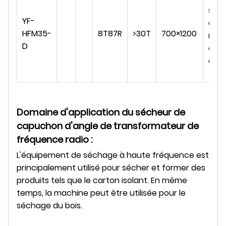
s
YF-
a
HFM35-
8T87R
>30T
700×1200
n
D
c
e
Domaine d'application du sécheur de
capuchon d'angle de transformateur de
fréquence radio :
L'équipement de séchage à haute fréquence est
principalement utilisé pour sécher et former des
produits tels que le carton isolant. En même
temps, la machine peut être utilisée pour le
séchage du bois.