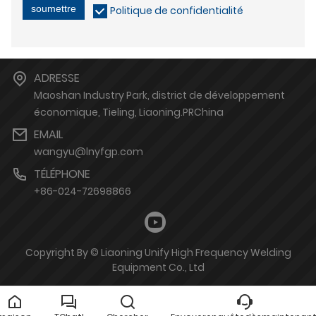
soumettre
Politique de confidentialité
ADRESSE
Maoshan Industry Park, district de développement
économique, Tieling, Liaoning.PRChina
EMAIL
wangyu@lnyfgp.com
TÉLÉPHONE
+86-024-72698866
Copyright By © Liaoning Unify High Frequency Welding
Equipment Co., Ltd